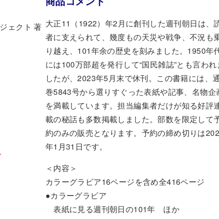
商品コメント
大正11（1922）年2月に創刊した週刊朝日は、
ジェクト 著
者に支えられて、幾度もの天災や戦争、不況も
り越え、101年余の歴史を刻みました。1950年
には100万部超を発行して“国民雑誌”とも言われ
したが、2023年5月末で休刊。この書籍には、
巻5843号から選りすぐった表紙や記事、名物企
を満載しています。担当編集者だけが知る好評
載の秘話も多数掲載しました。部数を限定して
約のみの販売となります。予約の締め切りは202
年1月31日です。
可
＜内容＞
カラーグラビア16ページを含め全416ページ
●カラーグラビア
表紙に見る週刊朝日の101年 ほか