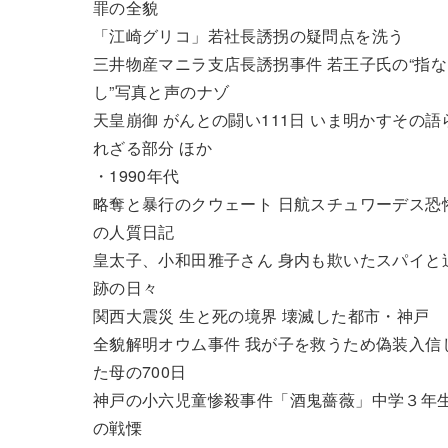
罪の全貌
「江崎グリコ」若社長誘拐の疑問点を洗う
三井物産マニラ支店長誘拐事件 若王子氏の“指な
し”写真と声のナゾ
天皇崩御 がんとの闘い111日 いま明かすその語
れざる部分 ほか
・1990年代
略奪と暴行のクウェート 日航スチュワーデス恐
の人質日記
皇太子、小和田雅子さん 身内も欺いたスパイと
跡の日々
関西大震災 生と死の境界 壊滅した都市・神戸
全貌解明オウム事件 我が子を救うため偽装入信
た母の700日
神戸の小六児童惨殺事件「酒鬼薔薇」中学３年
の戦慄