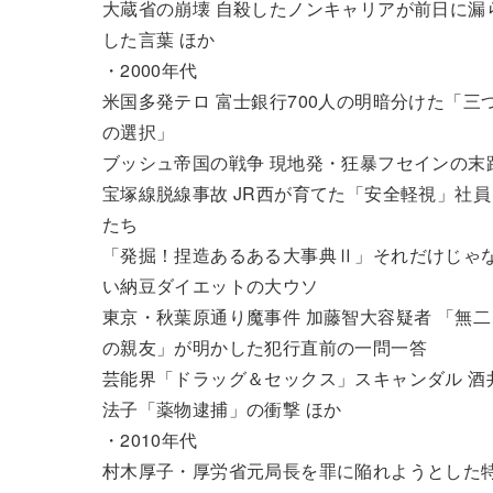
大蔵省の崩壊 自殺したノンキャリアが前日に漏
した言葉 ほか
・2000年代
米国多発テロ 富士銀行700人の明暗分けた「三
の選択」
ブッシュ帝国の戦争 現地発・狂暴フセインの末
宝塚線脱線事故 JR西が育てた「安全軽視」社員
たち
「発掘！捏造あるある大事典Ⅱ」それだけじゃ
い納豆ダイエットの大ウソ
東京・秋葉原通り魔事件 加藤智大容疑者 「無二
の親友」が明かした犯行直前の一問一答
芸能界「ドラッグ＆セックス」スキャンダル 酒
法子「薬物逮捕」の衝撃 ほか
・2010年代
村木厚子・厚労省元局長を罪に陥れようとした