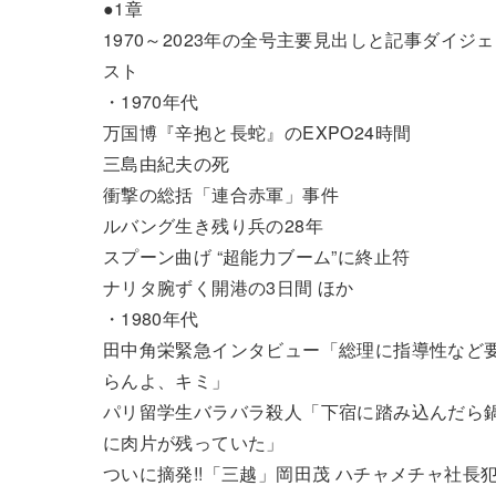
●1章
1970～2023年の全号主要見出しと記事ダイジェ
スト
・1970年代
万国博『辛抱と長蛇』のEXPO24時間
三島由紀夫の死
衝撃の総括「連合赤軍」事件
ルバング生き残り兵の28年
スプーン曲げ “超能力ブーム”に終止符
ナリタ腕ずく開港の3日間 ほか
・1980年代
田中角栄緊急インタビュー「総理に指導性など
らんよ、キミ」
パリ留学生バラバラ殺人「下宿に踏み込んだら
に肉片が残っていた」
ついに摘発!!「三越」岡田茂 ハチャメチャ社長