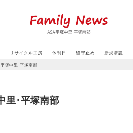
収
リサイクル工房
休刊日
留守止め
新規購読
）平塚中里･平塚南部
中里･平塚南部