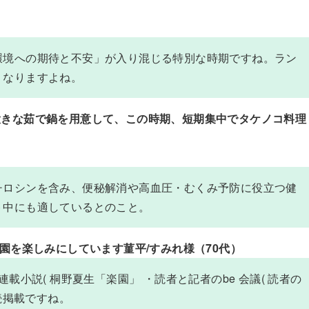
環境への期待と不安」が入り混じる特別な時期ですね。ラン
くなりますよね。
大きな茹で鍋を用意して、この時期、短期集中でタケノコ料理
チロシンを含み、便秘解消や高血圧・むくみ予防に役立つ健
ト中にも適しているとのこと。
園を楽しみにしています菫平/すみれ様（70代）
載小説( 桐野夏生「楽園」 ・読者と記者のbe 会議( 読者の
続掲載ですね。