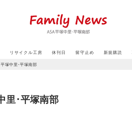
収
リサイクル工房
休刊日
留守止め
新規購読
）平塚中里･平塚南部
中里･平塚南部