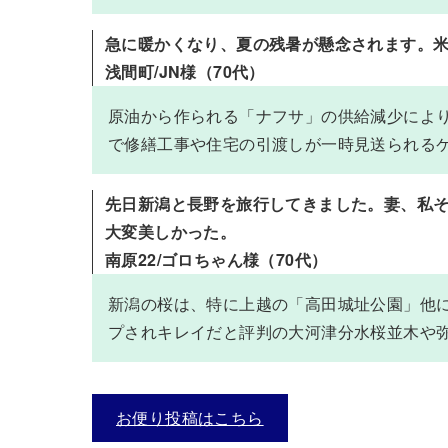
急に暖かくなり、夏の残暑が懸念されます。
浅間町/JN様（70代）
原油から作られる「ナフサ」の供給減少によ
で修繕工事や住宅の引渡しが一時見送られる
先日新潟と長野を旅行してきました。妻、私
大変美しかった。
南原22/ゴロちゃん様（70代）
新潟の桜は、特に上越の「高田城址公園」他
プされキレイだと評判の大河津分水桜並木や
お便り投稿はこちら