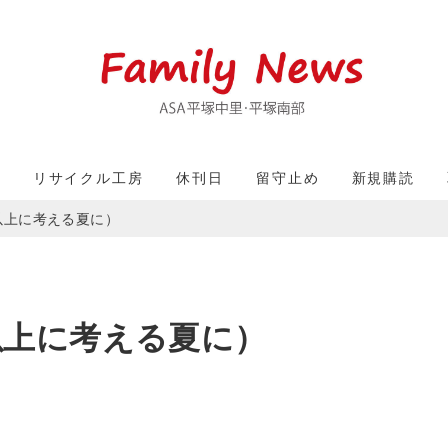
収
リサイクル工房
休刊日
留守止め
新規購読
以上に考える夏に）
以上に考える夏に）