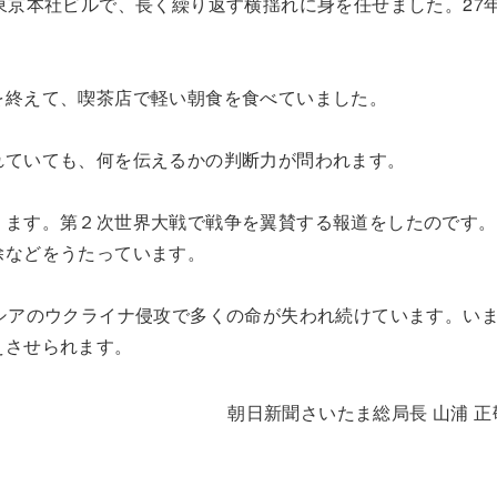
東京本社ビルで、長く繰り返す横揺れに身を任せました。27
。
を終えて、喫茶店で軽い朝食を食べていました。
れていても、何を伝えるかの判断力が問われます。
ります。第２次世界大戦で戦争を翼賛する報道をしたのです。
除などをうたっています。
シアのウクライナ侵攻で多くの命が失われ続けています。い
えさせられます。
朝日新聞さいたま総局長 山浦 正