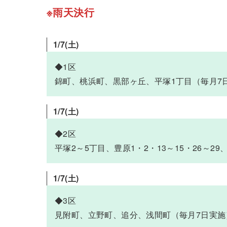
※雨天決行
1/7
(土)
◆1区
錦町、桃浜町、黒部ヶ丘、平塚1丁目（毎月7
1/7
(土)
◆2区
平塚2～5丁目、豊原1・2・13～15・26～2
1/7
(土)
◆3区
見附町、立野町、追分、浅間町（毎月7日実施