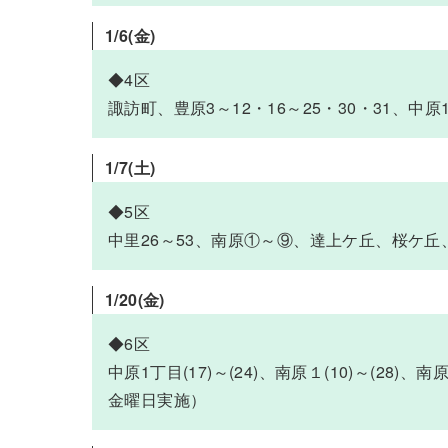
1/6(金)
◆4区
諏訪町、豊原3～12・16～25・30・31、
1/7
(土)
◆5区
中里26～53、南原①～⑨、達上ケ丘、桜ケ丘
1/20(金)
◆6区
中原1丁目(17)～(24)、南原１(10)～(2
金曜日実施）