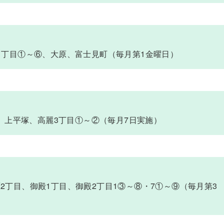
中原1丁目①～⑥、大原、富士見町（毎月第1金曜日）
、上平塚、高麗3丁目①～②（毎月7日実施）
8)、南原2丁目、御殿1丁目、御殿2丁目1③～⑧・7①～⑨（毎月第3