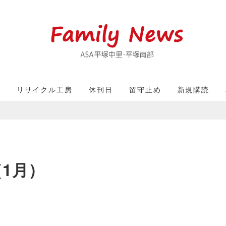
収
リサイクル工房
休刊日
留守止め
新規購読
）
1月）