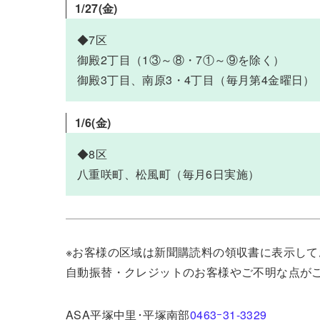
1/27(金)
◆7区
御殿2丁目（1③～⑧・7①～⑨を除く）
御殿3丁目、南原3・4丁目（毎月第4金曜日）
1/6(金
)
◆8区
八重咲町、松風町（毎月6日実施）
※お客様の区域は新聞購読料の領収書に表示して
自動振替・クレジットのお客様やご不明な点が
ASA平塚中里･平塚南部
0463ｰ31-3329