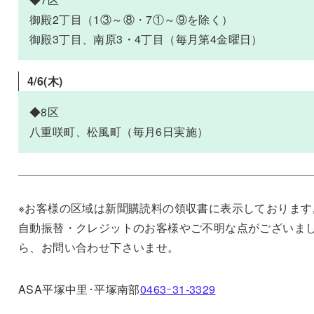
御殿2丁目（1③～⑧・7①～⑨を除く）
御殿3丁目、南原3・4丁目（毎月第4金曜日）
4/6(木
)
◆8区
八重咲町、松風町（毎月6日実施）
※お客様の区域は新聞購読料の領収書に表示しております
自動振替・クレジットのお客様やご不明な点がございま
ら、お問い合わせ下さいませ。
ASA平塚中里･平塚南部
0463ｰ31-3329