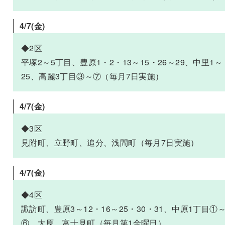
4/7
(金)
◆2区
平塚2～5丁目、豊原1・2・13～15・26～29、中里1～
25、高麗3丁目③～⑦（毎月7日実施）
4/7
(金)
◆3区
見附町、立野町、追分、浅間町（毎月7日実施）
4/7
(金)
◆4区
諏訪町、豊原3～12・16～25・30・31、中原1丁目①
⑥、大原、富士見町（毎月第1金曜日）