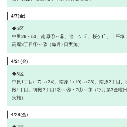
4/7
(金)
◆5区
中里26～53、南原①～⑨、達上ケ丘、桜ケ丘、上平塚
高麗3丁目①～②（毎月7日実施）
4/21
(金)
◆6区
中原1丁目(17)～(24)、南原１(10)～(28)、南原2丁目、
殿1丁目、御殿2丁目1③～⑧・7①～⑨（毎月第3金曜
実施）
4/28(金)
◆7区